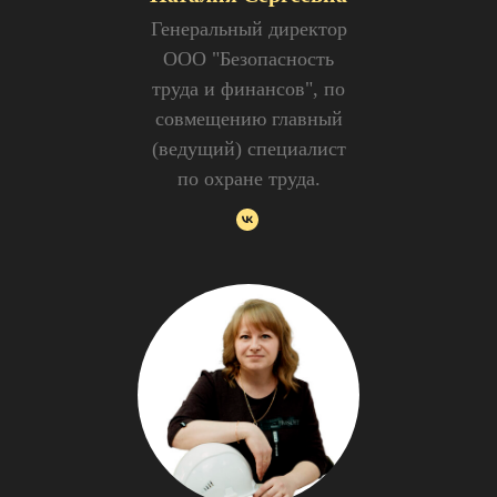
Генеральный директор
ООО "Безопасность
труда и финансов", по
совмещению главный
(ведущий) специалист
по охране труда.